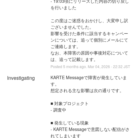
- 19:03頃にリリースした内容の切り戻し
を行いました
この度はご迷惑をおかけし、大変申し訳
ございませんでした。
影響を受けた条件に該当するキャンペー
ンについては、追って個別にメールにて
ご連絡します。
なお、本障害の原因や事後対応について
は、追って記載します。
Posted
5
months ago.
Mar
04
,
2026
-
22:32
JST
Investigating
KARTE Messageで障害が発生していま
す。
想定される主な影響は次の通りです。
■ 対象プロジェクト
- 調査中
■ 発生している現象
- KARTE Messageで意図しない配信がさ
れてしまいます