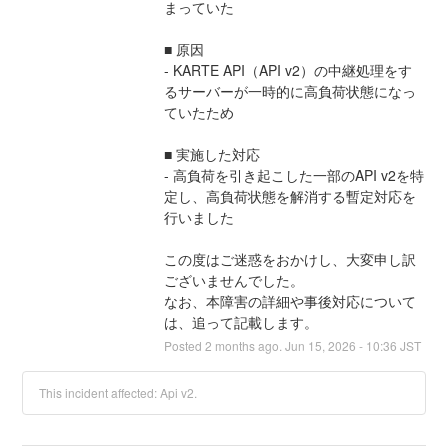
まっていた
■ 原因
- KARTE API（API v2）の中継処理をす
るサーバーが一時的に高負荷状態になっ
ていたため
■ 実施した対応
- 高負荷を引き起こした一部のAPI v2を特
定し、高負荷状態を解消する暫定対応を
行いました
この度はご迷惑をおかけし、大変申し訳
ございませんでした。
なお、本障害の詳細や事後対応について
は、追って記載します。
Posted
2
months ago.
Jun
15
,
2026
-
10:36
JST
This incident affected: Api v2.