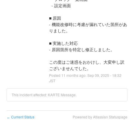
  - 設定画面
■ 原因
- 機能改修時に考慮が漏れていた箇所があ
りました。
■ 実施した対応
- 原因箇所を特定し修正しました。
この度はご迷惑をおかけし、大変申し訳
ございませんでした。
Posted
11
months ago.
Sep
09
,
2025
-
18:32
JST
This incident affected: KARTE Message.
Current Status
Powered by Atlassian Statuspage
←